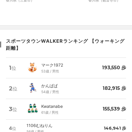
香川県（三豊市）
香川県（観音寺市）
スポーツタウンWALKERランキング 【ウォーキング
距離】
マーク1972
1
193,550 歩
位
53歳 / 男性
かんぱぱ
2
182,915 歩
位
54歳 / 男性
Kwatanabe
3
155,539 歩
位
61歳 / 男性
1106むねりん
4
146,941 歩
位
56歳 / 男性