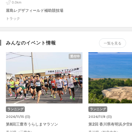
0.0km
屋島レグザフィールド補助競技場
トラック
みんなのイベント情報
一覧を見る
受付中
ランニング
ランニング
2026/11/15 (日)
2026/11/8 (日)
第8回三豊市うらしまマラソン
第2回 香川県有明浜夕空