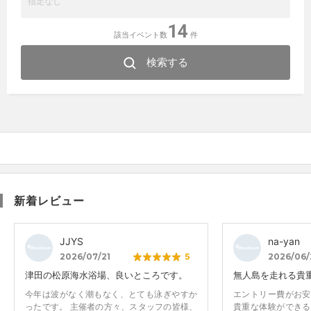
14
該当イベント数
件
検索する
新着レビュー
JJYS
na-yan
2026/07/21
5
2026/06/
津田の松原海水浴場、良いところです。
無人島を走れる貴
今年は波がなく潮もなく、とても泳ぎやすか
エントリー費がお安
ったです。 主催者の方々、スタッフの皆様、
貴重な体験ができる