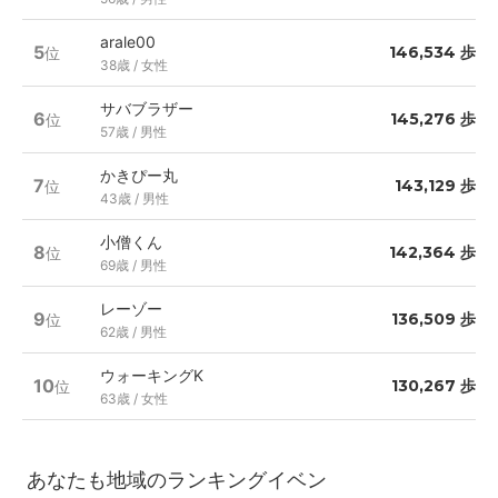
arale00
5
146,534 歩
位
38歳 / 女性
サバブラザー
6
145,276 歩
位
57歳 / 男性
かきぴー丸
7
143,129 歩
位
43歳 / 男性
小僧くん
8
142,364 歩
位
69歳 / 男性
レーゾー
9
136,509 歩
位
62歳 / 男性
ウォーキングK
10
130,267 歩
位
63歳 / 女性
あなたも地域のランキングイベン